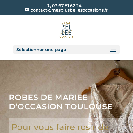
07 67 51 62 24
contact@mesplusbellesoccasions.fr
Sélectionner une page
ROBES DE MARIEE
D’OCCASION TOULOUSE
Pour vous faire rosir de