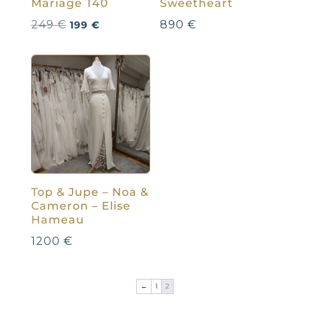
Mariage T40
Sweetheart
Le
Le
249
€
890
€
199
€
prix
prix
initial
actuel
était :
est :
249 €.
199 €.
Top & Jupe – Noa &
Cameron – Elise
Hameau
1200
€
←
1
2