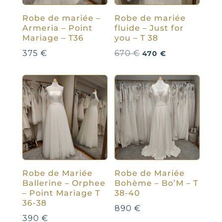
Robe de mariée –
Robe de mariée
Armeria – Point
fluide – Just for
Mariage – T36
you – T 38
Le
Le
375
€
670
€
470
€
prix
prix
initial
actuel
était :
est :
670 €.
470 €.
Robe de Mariée
Robe de Mariée
Ballerine – Orphee
Bohème – Bo’M – T
– Point Mariage T
38-40
36-38
890
€
390
€