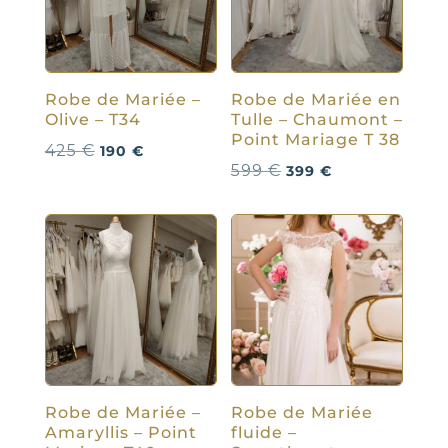
Robe de Mariée –
Robe de Mariée en
Olive – T34
Tulle – Chaumont –
Point Mariage T 38
Le
Le
425
€
190
€
Le
Le
599
€
399
€
prix
prix
prix
prix
initial
actuel
initial
actuel
était :
est :
était :
est :
425 €.
190 €.
599 €.
399 €.
Robe de Mariée –
Robe de Mariée
Amaryllis – Point
fluide –