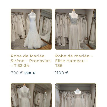
Robe de Mariée
Robe de mariée –
Sirène – Pronovias
Elise Hameau –
– T 32-34
T36
Le
Le
790
€
1100
€
590
€
prix
prix
initial
actuel
était :
est :
790 €.
590 €.