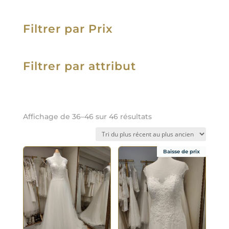
Filtrer par Prix
Filtrer par attribut
Trié
Affichage de 36–46 sur 46 résultats
du
plus
récent
au
plus
Baisse de prix
ancien