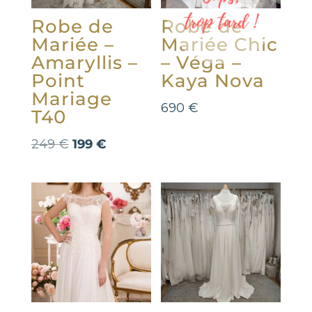
Robe de
Robe de
Mariée –
Mariée Chic
Amaryllis –
– Véga –
Point
Kaya Nova
Mariage
690
€
T40
Le
Le
249
€
199
€
prix
prix
initial
actuel
était :
est :
249 €.
199 €.