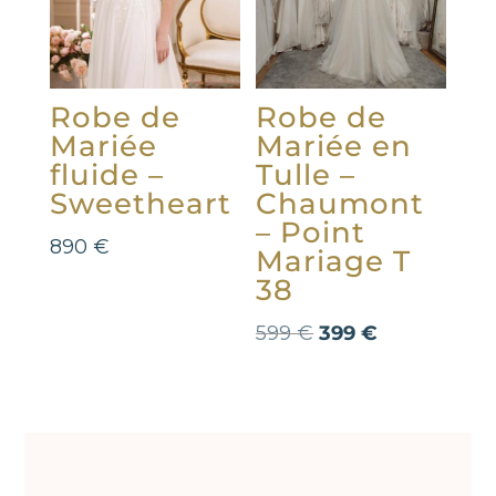
Robe de
Robe de
Mariée
Mariée en
fluide –
Tulle –
Sweetheart
Chaumont
– Point
890
€
Mariage T
38
Le
Le
599
€
399
€
prix
prix
initial
actuel
était :
est :
599 €.
399 €.