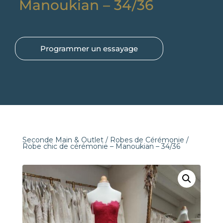
Manoukian – 34/36
Programmer un essayage
Seconde Main & Outlet
/
Robes de Cérémonie
/
Robe chic de cérémonie – Manoukian – 34/36