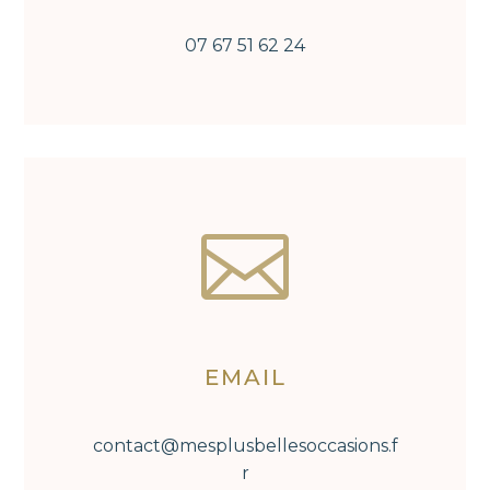
07 67 51 62 24

EMAIL
contact@mesplusbellesoccasions.f
r